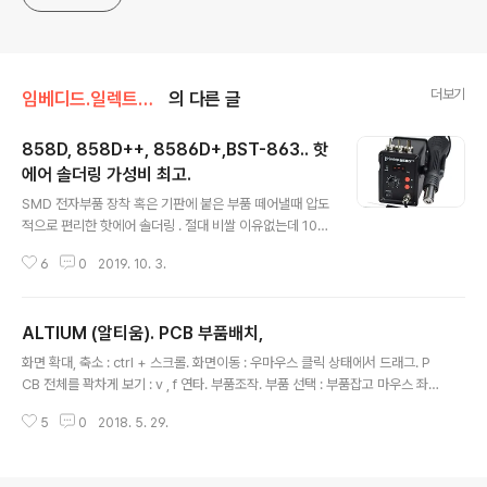
더보기
임베디드.일렉트로닉스/PCB 솔더링 알티움
의 다른 글
858D, 858D++, 8586D+,BST-863.. 핫
에어 솔더링 가성비 최고.
글 내용
SMD 전자부품 장착 혹은 기판에 붙은 부품 떼어낼때 압도
적으로 편리한 핫에어 솔더링 . 절대 비쌀 이유없는데 100
만원 ~ 200만원 넘는 가격에 판매되는 것도 있지만,, 처음
6
0
2019. 10. 3.
부터 이런거 구입할 필요없다. 저렴하고 유용한것 정리. 8
58D 알리익스프레스 판매처 : http://s.click.aliexpres
s.com/e/kgbIxiEG US $66.99 |빠른 858d 뜨거운
ALTIUM (알티움). PCB 부품배치,
공기 납땜 역 700 w 220 v 열 공기 총 용접 bga smd
글 내용
재 작업 역 led 디지털 디스플레이 나선형 바람-에서열선
화면 확대, 축소 : ctrl + 스크롤. 화면이동 : 우마우스 클릭 상태에서 드래그. P
총부터 도구 의 Aliexpress.com | Alibaba 그 Smarte
CB 전체를 꽉차게 보기 : v , f 연타. 부품조작. 부품 선택 : 부품잡고 마우스 좌
r Shopping, Better Living! Aliexpress.com ko.ali
클릭. 부품 돌리기 : 부품선택상태에서 스페이스바 화면조작예. PCB내부에 부
express.com 858D 상세정보 : h..
5
0
2018. 5. 29.
품들을 대충 배치해둔다. 부품배치 세밀하게 , 회로도 보면서 각 부품들 적절한
위치에 배치 정리. 본글 포함된 상위 정리 글. 1. 알티움 활용법 정리 : https://ig
otit.tistory.com/1988 첫글등록 : 2018년 5월29일최종수정 : 본글단축주