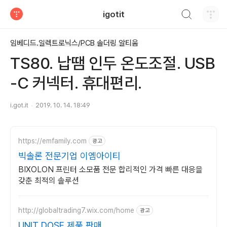
검색하기
igotit
티스토리
임베디드.일렉트로닉스/PCB 솔더링 알티움
TS80. 납땜 인두 온도조절. USB
-C 커넥터. 휴대편리.
i.got.it
2019. 10. 14. 18:49
https://emfamily.com
광고
빅솔론 전문기업 이엠아이티
BIXOLON 프린터 소모품 전문 합리적인 가격 빠른 대응을
갖춘 최적의 솔루션
http://globaltrading7.wix.com/home
광고
UNIT DOSE 제품 판매