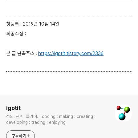
첫등록 : 2019년 10월 14일
최종수정 :
본 글 단축주소 :
https://igotit.tistory.com/2336
로그 정보
igotit
정의. 관계. 클리어. : coding : making : creating :
developing : trading : enjoying
구독하기