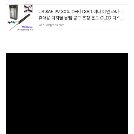
US $65.99 30% OFF|TS80 미니 메인 스마트
휴대용 디지털 납땜 공구 조정 온도 OLED 디스플
레이 B02 팁 TS100/80-에서전기식 납땜인두부
ko.aliexpress.com
터 도구 의 AliExpress