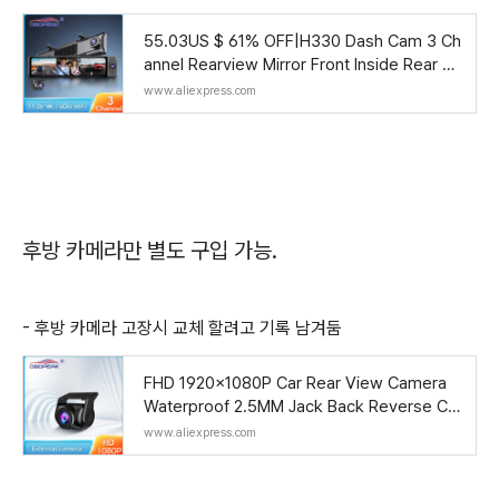
55.03US $ 61% OFF|H330 Dash Cam 3 Ch
annel Rearview Mirror Front Inside Rear 4K
+1080P+1080P WiFi GPS Dual Lens Car Dv
www.aliexpress.com
r Camera Inf
후방 카메라만 별도 구입 가능.
- 후방 카메라 고장시 교체 할려고 기록 남겨둠
FHD 1920x1080P Car Rear View Camera
Waterproof 2.5MM Jack Back Reverse Ca
mera Parking Assistance for DVR Dashca
www.aliexpress.com
m T30 K50 - AliEx