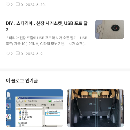
방음 작업 진행. 운전석 뒤쪽 지붕 철판의 오목한 부분에
2
0
2024. 6. 20.
는 5mm 두께 단열벽지 먼저 부착 하고, 위 상태에서 전
체적으로 두께 10mm 단열 벽지 전체 부착 - 접착력 강화
위해 실리콘 ( 실리콘 제품 중 1-3 사용했음. ) 바르고, (단
DIY . 스타리아 . 천장 시거소켓, USB 포트 달
열재의 양면 접착제로는 절대 오래 유지안되고 떨어지므
로 반드시 실리콘으로 접착력 강화 해야함 . ) 실리콘 완전
기
글 내용
경화 될 때까지 압축봉으로 고정. - 고정해둔 상태에서 단
스타리아 천장 트림에 USB 포트와 시거 소켓 달기 - USB
열재 경계 부분에 실리콘 발라서 접착력 강화. 사용된 압
포트( 제품 10 ) 2개. A, C 타입 모두 지원. - 시거 소켓(제
축봉 - 사이즈 90~160 cm 짜리가 스타리아에서 작업하
품1) 9개. 주로 매립형 USB 충전기 ( 제품7 ) 꼽아서 활용.
기 적합..
2
0
2024. 6. 9.
- 파워 뱅크의 출력 12V( 12 ~ 14V) 공급받음. - 주용도 :
천장 조명, 천장 근처 기기 전원 공급 장착 위치 붉은색 : 시
거소켓 파란색 : USB-A, C 소켓 천장 트림 구멍내는 방법
- 커터칼로 쉽게 잘린다. 장착할 것 보다 약간 작게 구멍낼
것. USB - A , C 타입 모두 지원 시거소켓 시거 소켓에 완
이 블로그 인기글
전매립형 USB 충전기(제품7) 장착 시거소켓 뒷면 ER-3
중앙 시거소켓- 이 부분은 차량 지붕의 철골이 근접해 있어
서 소켓 장착시 돌출 ..