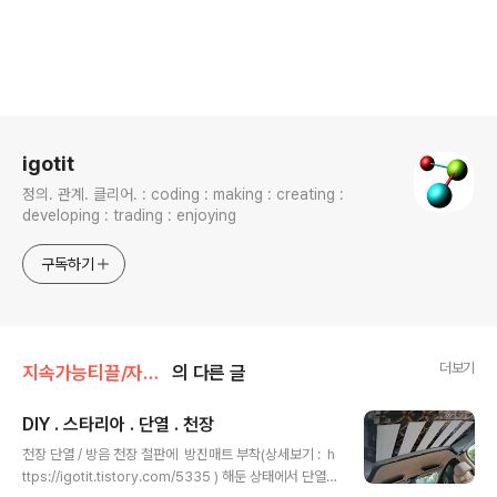
로그 정보
igotit
정의. 관계. 클리어. : coding : making : creating :
developing : trading : enjoying
구독하기
더보기
지속가능티끌/자동차
의 다른 글
DIY . 스타리아 . 단열 . 천장
글 내용
천장 단열 / 방음 천장 철판에 방진매트 부착(상세보기 : h
ttps://igotit.tistory.com/5335 ) 해둔 상태에서 단열,